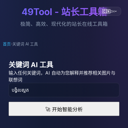
49Tool - 站长工具箱
🇨🇳
ZH
极简、高效、现代化的站长在线工具箱
›
首页
关键词 AI 工具
关键词 AI 工具
输入任何关键词，AI 自动为您解释并推荐相关图片与
联想词
🚀 开始智能分析