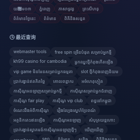
យ៟ម០៣
ភ្នំពេញ
ភាសាទូវនូ
ព្រះសីហនុ
ព័ត៌មានថ្ងៃនេះ
ព័ត៌មាន
ពិឝីនិងសន្មត
🕒 最近查询
webmaster tools
free spin ច្រើនបំផុត សម្រាប់អ្នកថ្មី
kh99 casino for cambodia
អ្នកឈ្នះថ្មីកំពុងកើតឡើង
vip game មិនមែនសម្រាប់អ្នកធម្មតា
slot ថ្មីកំពុងពេញនិយម
ប្រាក់រង្វាន់ឥតគិតថ្លៃ
គោលពន្លាករ
អច៎ហេតុភ្ញៀត
កាស៊ីណូអនឡាញសម្រាប់អ្នកថ្មី
កាស៊ីណូសម្រាប់អ្នកជំនាញ
កាស៊ីណូ fair play
កាស៊ីណូ vip club
ពន្ធនៅកម្ពុជា
ចំណេះដឹងអំពីកាស៊ីណូ
រឿងល្បែងស្នេហ៍ប្រែពណ៌
អត្ថនិកតេះរឥនឡើង
កាស៊ីណូអនឡាញ
សំបុត្រយន្តហោះ
ប្រាក់រង្វាន់ស្វាគមន៍កាស៊ីណូអនឡាញថ្មីៗ
ឃើញឃើញ
seo
ព័ត៌មាន
សនិង
ពិឝីនិងសន្មត