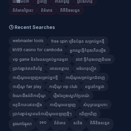
យ៟ម០៣
ភ្នំពេញ
ភាសាទូវនូ
ព្រះសីហនុ
ព័ត៌មានថ្ងៃនេះ
ព័ត៌មាន
ពិឝីនិងសន្មត
🕒 Recent Searches
webmaster tools
free spin ច្រើនបំផុត សម្រាប់អ្នកថ្មី
kh99 casino for cambodia
អ្នកឈ្នះថ្មីកំពុងកើតឡើង
vip game មិនមែនសម្រាប់អ្នកធម្មតា
slot ថ្មីកំពុងពេញនិយម
ប្រាក់រង្វាន់ឥតគិតថ្លៃ
គោលពន្លាករ
អច៎ហេតុភ្ញៀត
កាស៊ីណូអនឡាញសម្រាប់អ្នកថ្មី
កាស៊ីណូសម្រាប់អ្នកជំនាញ
កាស៊ីណូ fair play
កាស៊ីណូ vip club
ពន្ធនៅកម្ពុជា
ចំណេះដឹងអំពីកាស៊ីណូ
រឿងល្បែងស្នេហ៍ប្រែពណ៌
អត្ថនិកតេះរឥនឡើង
កាស៊ីណូអនឡាញ
សំបុត្រយន្តហោះ
ប្រាក់រង្វាន់ស្វាគមន៍កាស៊ីណូអនឡាញថ្មីៗ
ឃើញឃើញ
seo
ព័ត៌មាន
សនិង
ពិឝីនិងសន្មត
ទូវណាវែနសា