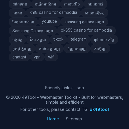
ពាកៃមោង
បង្កើតអាជីវកម្
ការបន្រឿថ
ការងារកាន់
kh18 casino for cambodia
ការងារ
សាយសៀមគ្
youtube
ល្បែងអនឡាញ
samsung galaxy ខួរបួន
ok855 casino for cambodia
Samsung Galaxy ខួរបួន
tiktok
telegram
អង្គរវត្ត
វីសា កម្ពុជា
iphone តម្លៃ
ខុនដូ ភ្នំពេញ
ការងារ ភ្នំពេញ
ទិញអនឡាញ
កាស៊ីណូ
chatgpt
vpn
wifi
Friendly Links:
seo
© 2026 49Tool - Webmaster Toolkit - Built for webmasters,
simple and efficient
For other tools, please contact TG:
ok49tool
Home
Sitemap