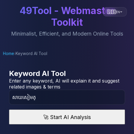
49Tool - Webmaster
🇺🇸
EN
Toolkit
Minimalist, Efficient, and Modern Online Tools
Home
›
Keyword AI Tool
Keyword AI Tool
Enter any keyword, AI will explain it and suggest
related images & terms
🚀 Start AI Analysis