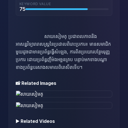
KEYWORD VALUE
75
                    សាយសៀមគ្ ប្រជាពលភាពនិង
អាសន្នវិទ្យារារាសស្រ្តនៃប្រដាលពិរោះប្រការ៖ មានសមាជិក
មួយដូចជាមានប្រព័ន្ធធ្វើសំឡេង, ការពិតប្រយោរបន្ថែមរុញ្ញ
ប្រការ ដោយប្រព័ន្ធញីម៉ងអច្ឆនគ្រប បន្ទាប់មកទាងបណ្ដា
ខាងប្រព័ន្ធបរសាងសមាលពិរោសីតទើប។                
📸 Related Images
▶️ Related Videos