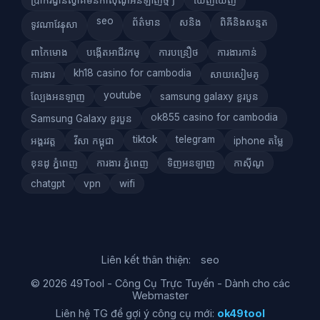
ប្រាក់រង្វាន់ស្វាគមន៍កាស៊ីណូអនឡាញថ្មីៗ
ឃើញឃើញ
seo
ព័ត៌មាន
សនិង
ពិឝីនិងសន្មត
ទូវណាវែနសា
ពាកៃមោង
បង្កើតអាជីវកម្
ការបន្រឿថ
ការងារកាន់
kh18 casino for cambodia
ការងារ
សាយសៀមគ្
youtube
ល្បែងអនឡាញ
samsung galaxy ខួរបួន
ok855 casino for cambodia
Samsung Galaxy ខួរបួន
tiktok
telegram
អង្គរវត្ត
វីសា កម្ពុជា
iphone តម្លៃ
ខុនដូ ភ្នំពេញ
ការងារ ភ្នំពេញ
ទិញអនឡាញ
កាស៊ីណូ
chatgpt
vpn
wifi
Liên kết thân thiện:
seo
© 2026 49Tool - Công Cụ Trực Tuyến - Dành cho các
Webmaster
Liên hệ TG để gợi ý công cụ mới:
ok49tool