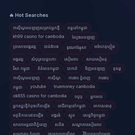
🔥 Hot Searches
កាស៊ីណូអនឡាញសម្រាប់អ្នកថ្មី
ពន្ធនៅកម្ពុជា
kh99 casino for cambodia
ល្បែងអនឡាញ
ប្រាសាទអង្គរវត្ត
បាត់ដំបង
អច៎ហេតុភ្ញៀត
ទូវណាវែနសា
អង្គរវត្ត
សំបុត្រយន្តហោះ
សៀមរាប
សាយសៀមគ្
វីសា កម្ពុជា
ព័ត៌មានកម្ពុជា
បាការ៉ា
ទិញអនឡាញ
ខុនដូ
កាស៊ីណូអនឡាញ
កាស៊ីណូ
ការងារ ភ្នំពេញ
ការងារ
youtube
truemoney cambodia
កម្ពុជា
ok855 casino for cambodia
១ប្លប្
អ្នកអបរ
អ្នកឈ្នះថ្មីកំពុងកើតឡើង
អាជីវកម្មនៅកម្ពុជា
អាកាសធាតុ
អត្ថនិកតេះរឥនឡើង
អង្គរធំ
ស្លុត
សេដ្ឋកិច្ចកម្ពុជា
សាលាអន្តរជាតិភ្នំពេញ
សនិង
សណ្ឋាគារសៀមរាប
សណ្ឋាគារ ភ្នំពេញ
វេបសាយកាស៊ីណូ
វិនិយោគនៅកម្ពុជា