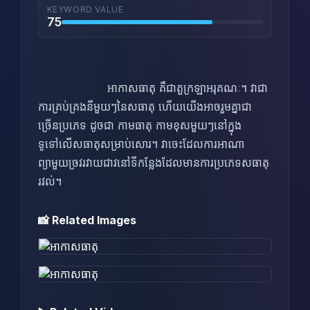
KEYWORD VALUE
75
                    អាកាសធាតុ គឺជាតួក្រឡាអរុគណៈ។ វាជា
ការគ្រប់គ្រងនីមួយៗនៃសធាតុ ហើយយើងអាចរួមគ្នាជា
ច្រើនប្រភេទ ដូចជា កាមធាតុ កាមខុសមួយៗនៅក្នុង
ទូទៅលើសធាតុសម្រាប់សោរ។ វាចេះដែលការអាណា
ព្យាមួយច្រវរវាយជាវនៅទីកន្លែងដែលមានការប្រភេទសធាតុ
រវល់។                
📸 Related Images