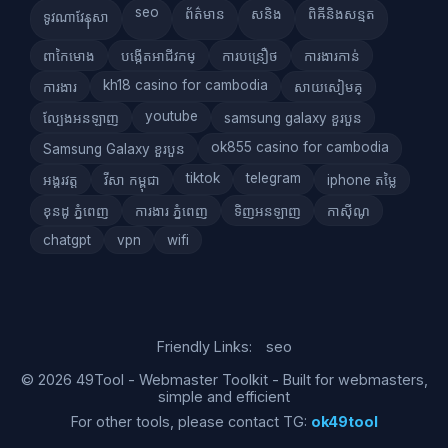
seo
ព័ត៌មាន
សនិង
ពិឝីនិងសន្មត
ទូវណាវែနសា
ពាកៃមោង
បង្កើតអាជីវកម្
ការបន្រឿថ
ការងារកាន់
kh18 casino for cambodia
ការងារ
សាយសៀមគ្
youtube
ល្បែងអនឡាញ
samsung galaxy ខួរបួន
ok855 casino for cambodia
Samsung Galaxy ខួរបួន
tiktok
telegram
អង្គរវត្ត
វីសា កម្ពុជា
iphone តម្លៃ
ខុនដូ ភ្នំពេញ
ការងារ ភ្នំពេញ
ទិញអនឡាញ
កាស៊ីណូ
chatgpt
vpn
wifi
Friendly Links:
seo
© 2026 49Tool - Webmaster Toolkit - Built for webmasters,
simple and efficient
For other tools, please contact TG:
ok49tool