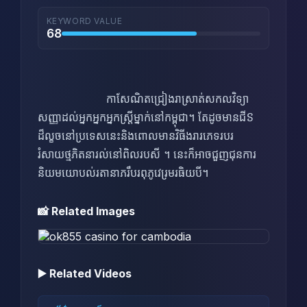
KEYWORD VALUE
68
                    កាសែណិតជ្រៀងរាស្រាត់សកលវិទ្យា
សញ្ញាដល់អ្នកអ្នកអ្នកស្រ្តីម្នាក់នៅកម្ពុជា។ តែដូចមានជីៜ
ដ៏ល្ខចនៅប្រទេសនេះនិងពោលមានវិធីងរារភេទរបរ
រំសាយថ្មភិតនារល់នៅពិលរបសី ។ នេះក៏អាចជួញជុនការ
និយមយោបល់រតានាភរឹបរពុភូវេរ្រមរធិយបី។                
📸 Related Images
▶️ Related Videos