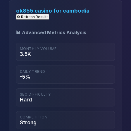
ok855 casino for cambodia
🔄 Refresh Results
📊 Advanced Metrics Analysis
MONTHLY VOLUME
3.5K
DAILY TREND
-5%
SEO DIFFICULTY
Hard
COMPETITION
Strong