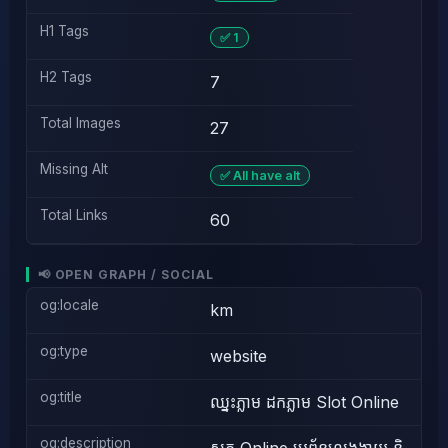
H1 Tags
✅ 1
H2 Tags
7
Total Images
27
Missing Alt
✅ All have alt
Total Links
60
📢 OPEN GRAPH / SOCIAL
og:locale
km
og:type
website
og:title
ឈ្នះភ្លាម ដកភ្លាម Slot Online
og:description