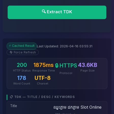
🔍 Extract TDK
⚡ Cached Result
Last Updated: 2026-04-16 03:55:31
🔄 Force Refresh
200
1875ms
43.6KB
🔒 HTTPS
HTTP Status
Response Time
Page Size
Protocol
178
UTF-8
Word Count
Charset
📋 TDK — TITLE / DESC / KEYWORDS
Title
ឈ្នះភ្លាម ដកភ្លាម Slot Online