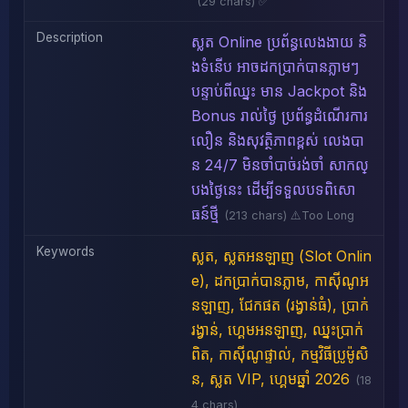
(29 chars) ✅
Description
ស្លត Online ប្រព័ន្ធលេងងាយ និ
ងទំនើប អាចដកប្រាក់បានភ្លាមៗ
បន្ទាប់ពីឈ្នះ មាន Jackpot និង
Bonus រាល់ថ្ងៃ ប្រព័ន្ធដំណើរការ
លឿន និងសុវត្ថិភាពខ្ពស់ លេងបា
ន 24/7 មិនចាំបាច់រង់ចាំ សាកល្
បងថ្ងៃនេះ ដើម្បីទទួលបទពិសោ
ធន៍ថ្មី
(213 chars) ⚠️Too Long
Keywords
ស្លត, ស្លតអនឡាញ (Slot Onlin
e), ដកប្រាក់បានភ្លាម, កាស៊ីណូអ
នឡាញ, ជែកផត (រង្វាន់ធំ), ប្រាក់
រង្វាន់, ហ្គេមអនឡាញ, ឈ្នះប្រាក់
ពិត, កាស៊ីណូផ្ទាល់, កម្មវិធីប្រូម៉ូសិ
ន, ស្លត VIP, ហ្គេមឆ្នាំ 2026
(18
4 chars)