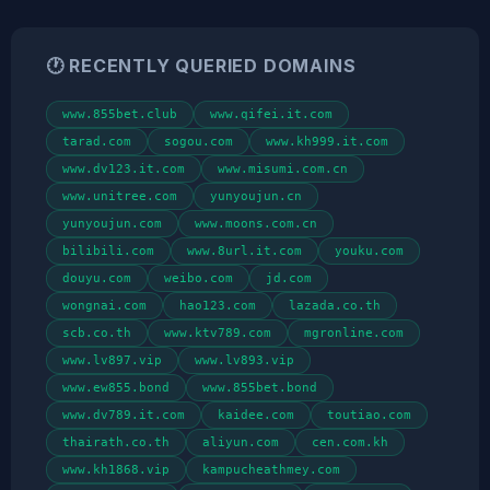
🕐 RECENTLY QUERIED DOMAINS
www.855bet.club
www.qifei.it.com
tarad.com
sogou.com
www.kh999.it.com
www.dv123.it.com
www.misumi.com.cn
www.unitree.com
yunyoujun.cn
yunyoujun.com
www.moons.com.cn
bilibili.com
www.8url.it.com
youku.com
douyu.com
weibo.com
jd.com
wongnai.com
hao123.com
lazada.co.th
scb.co.th
www.ktv789.com
mgronline.com
www.lv897.vip
www.lv893.vip
www.ew855.bond
www.855bet.bond
www.dv789.it.com
kaidee.com
toutiao.com
thairath.co.th
aliyun.com
cen.com.kh
www.kh1868.vip
kampucheathmey.com