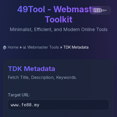
49Tool - Webmaster
🇺🇸
EN
Toolkit
Minimalist, Efficient, and Modern Online Tools
🏠 Home
»
📊 Webmaster Tools
»
TDK Metadata
TDK Metadata
Fetch Title, Description, Keywords.
Target URL: