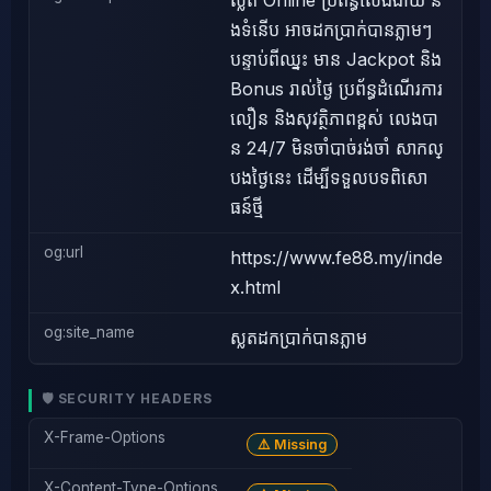
ស្លត Online ប្រព័ន្ធលេងងាយ និ
ងទំនើប អាចដកប្រាក់បានភ្លាមៗ
បន្ទាប់ពីឈ្នះ មាន Jackpot និង
Bonus រាល់ថ្ងៃ ប្រព័ន្ធដំណើរការ
លឿន និងសុវត្ថិភាពខ្ពស់ លេងបា
ន 24/7 មិនចាំបាច់រង់ចាំ សាកល្
បងថ្ងៃនេះ ដើម្បីទទួលបទពិសោ
ធន៍ថ្មី
og:url
https://www.fe88.my/inde
x.html
og:site_name
ស្លតដកប្រាក់បានភ្លាម
🛡️ SECURITY HEADERS
X-Frame-Options
⚠️ Missing
X-Content-Type-Options