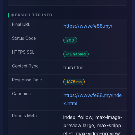
🌐 BASIC HTTP INFO
Final URL
https://www.fe88.my/
Status Code
200
HTTPS SSL
✅ Enabled
Content-Type
text/html
Response Time
1875 ms
Canonical
https://www.fe88.my/inde
x.html
Robots Meta
index, follow, max-image-
preview:large, max-snipp
et:-1, max-video-preview: