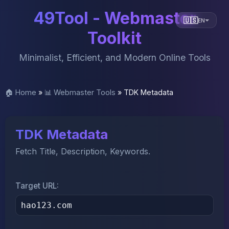
49Tool - Webmaster
🇺🇸
EN
Toolkit
Minimalist, Efficient, and Modern Online Tools
🏠 Home
»
📊 Webmaster Tools
»
TDK Metadata
TDK Metadata
Fetch Title, Description, Keywords.
Target URL: