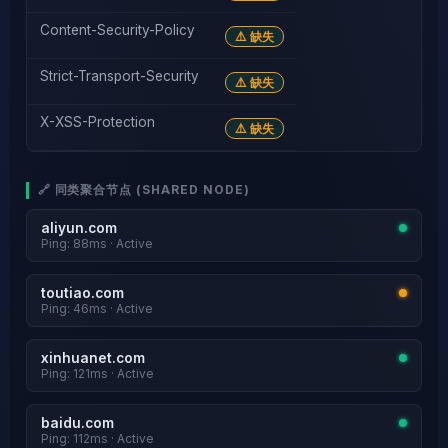
Content-Security-Policy
⚠️ 缺失
Strict-Transport-Security
⚠️ 缺失
X-XSS-Protection
⚠️ 缺失
🔗 同类聚合节点 (SHARED NODE)
aliyun.com
Ping: 88ms · Active
toutiao.com
Ping: 46ms · Active
xinhuanet.com
Ping: 121ms · Active
baidu.com
Ping: 112ms · Active