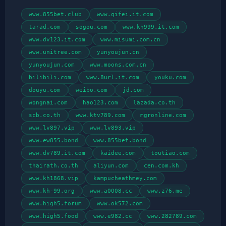
www.855bet.club
www.qifei.it.com
tarad.com
sogou.com
www.kh999.it.com
www.dv123.it.com
www.misumi.com.cn
www.unitree.com
yunyoujun.cn
yunyoujun.com
www.moons.com.cn
bilibili.com
www.8url.it.com
youku.com
douyu.com
weibo.com
jd.com
wongnai.com
hao123.com
lazada.co.th
scb.co.th
www.ktv789.com
mgronline.com
www.lv897.vip
www.lv893.vip
www.ew855.bond
www.855bet.bond
www.dv789.it.com
kaidee.com
toutiao.com
thairath.co.th
aliyun.com
cen.com.kh
www.kh1868.vip
kampucheathmey.com
www.kh-99.org
www.a0008.cc
www.z76.me
www.high5.forum
www.ok572.com
www.high5.food
www.e982.cc
www.282789.com