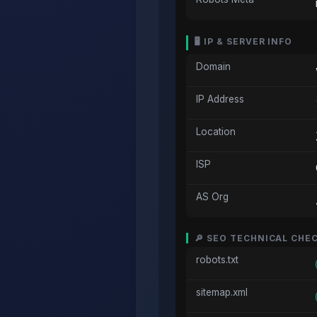
🖥️ IP & SERVER INFO
Domain
IP Address
Location
ISP
AS Org
🔎 SEO TECHNICAL CHE
robots.txt
sitemap.xml