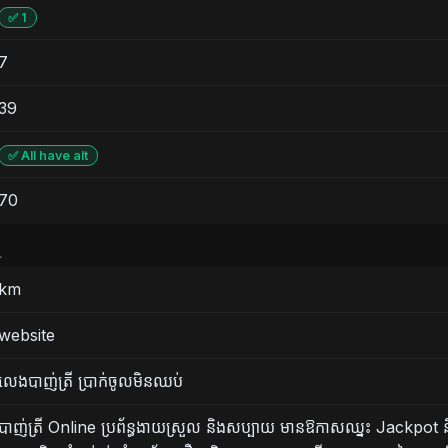
✅ 1
7
39
✅ All have alt
70
L
km
website
លេងបាញ់ត្រី ប្រាក់ចូលមិនឈប់
បាញ់ត្រី Online ប្រព័ន្ធងាយស្រួល និងសប្បាយ មានឱកាសឈ្នះ Jackpot និ