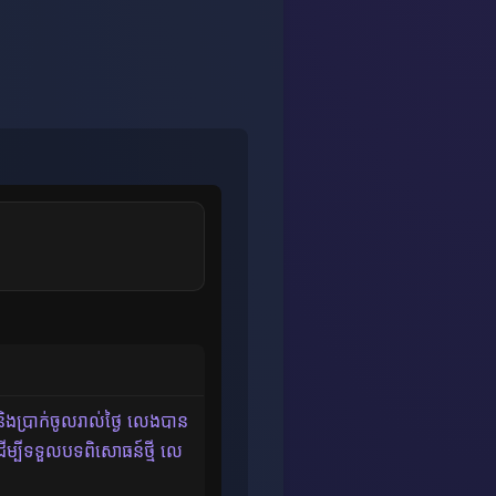
ងប្រាក់ចូលរាល់ថ្ងៃ លេងបាន
ដើម្បីទទួលបទពិសោធន៍ថ្មី លេ