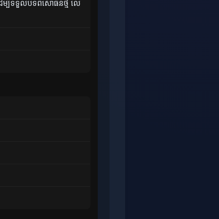
ដើម្បីទទួលបទពិសោធន៍ថ្មី លេ