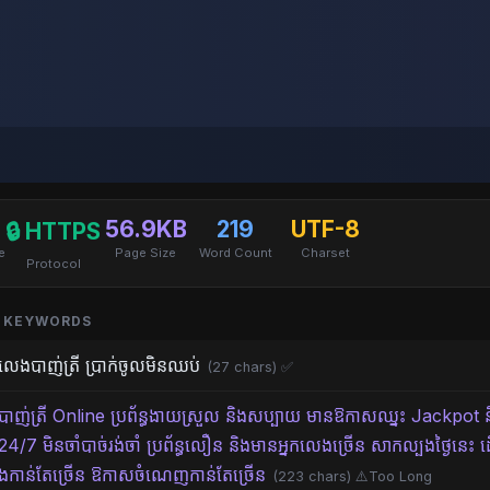
56.9KB
219
UTF-8
🔒 HTTPS
e
Page Size
Word Count
Charset
Protocol
 / KEYWORDS
លេងបាញ់ត្រី ប្រាក់ចូលមិនឈប់
(27 chars) ✅
បាញ់ត្រី Online ប្រព័ន្ធងាយស្រួល និងសប្បាយ មានឱកាសឈ្នះ Jackpot និ
24/7 មិនចាំបាច់រង់ចាំ ប្រព័ន្ធលឿន និងមានអ្នកលេងច្រើន សាកល្បងថ្ងៃនេះ 
ងកាន់តែច្រើន ឱកាសចំណេញកាន់តែច្រើន
(223 chars) ⚠️Too Long