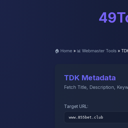
49To
🏠 Home
»
📊 Webmaster Tools
»
TD
TDK Metadata
Fetch Title, Description, Key
Target URL: