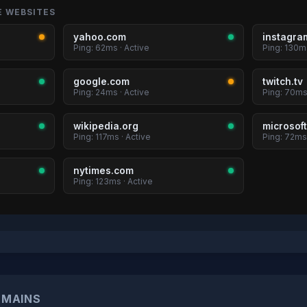
E WEBSITES
yahoo.com
instagra
Ping: 62ms · Active
Ping: 130ms
google.com
twitch.tv
Ping: 24ms · Active
Ping: 70ms
wikipedia.org
microsof
Ping: 117ms · Active
Ping: 72ms 
nytimes.com
Ping: 123ms · Active
OMAINS