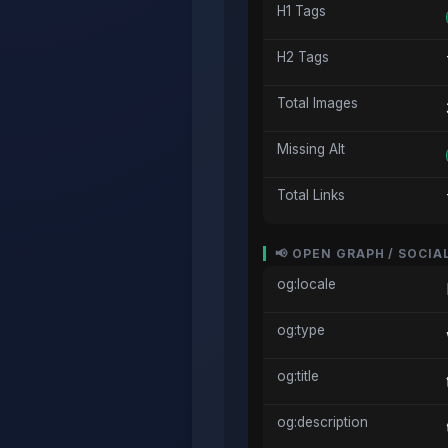
H1 Tags
H2 Tags
Total Images
Missing Alt
Total Links
📢 OPEN GRAPH / SOCIA
og:locale
og:type
og:title
og:description