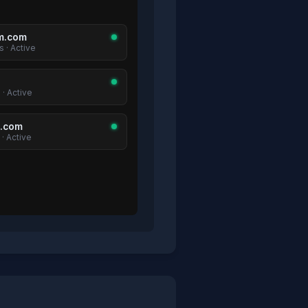
m.com
 · Active
 · Active
t.com
· Active