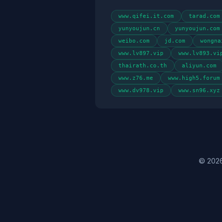
www.qifei.it.com
tarad.com
yunyoujun.cn
yunyoujun.com
weibo.com
jd.com
wongna
www.lv897.vip
www.lv893.vi
thairath.co.th
aliyun.com
www.z76.me
www.high5.forum
www.dv978.vip
www.sn96.xyz
© 2026