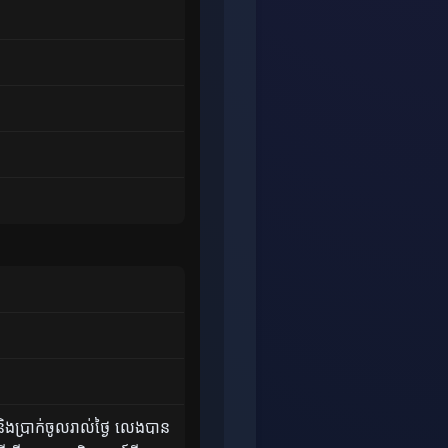
ងប្រាក់ចូលរាល់ថ្ងៃ លេងបាន