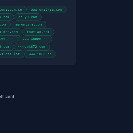
sumi.com.cn
www.unitree.com
u.com
douyu.com
com
mgronline.com
aidee.com
toutiao.com
-99.org
www.a0008.cc
9.com
www.ok672.com
yslots.lat
www.i060.cc
ficient