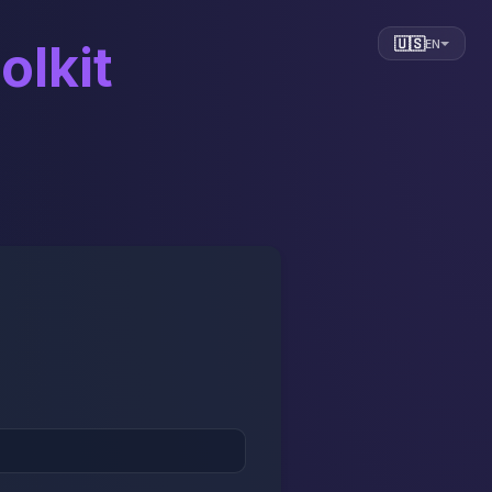
🇺🇸
olkit
EN