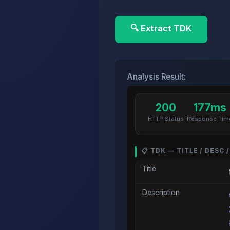
🔍 Extract TDK
Analysis Result:
200
177ms
HTTP Status
Response Tim
📋 TDK — TITLE / DESC
Title
Description