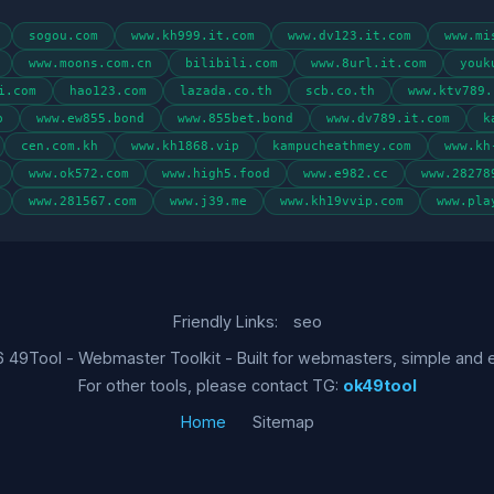
sogou.com
www.kh999.it.com
www.dv123.it.com
www.mi
www.moons.com.cn
bilibili.com
www.8url.it.com
youk
i.com
hao123.com
lazada.co.th
scb.co.th
www.ktv789.
p
www.ew855.bond
www.855bet.bond
www.dv789.it.com
k
cen.com.kh
www.kh1868.vip
kampucheathmey.com
www.kh
www.ok572.com
www.high5.food
www.e982.cc
www.28278
www.281567.com
www.j39.me
www.kh19vvip.com
www.pla
Friendly Links:
seo
 49Tool - Webmaster Toolkit - Built for webmasters, simple and ef
For other tools, please contact TG:
ok49tool
Home
Sitemap