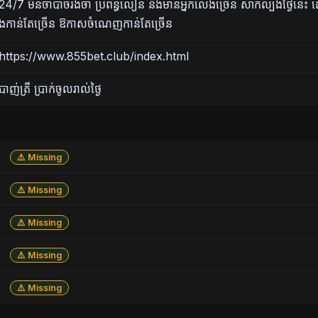
24/7 មិនចាំបាច់រង់ចាំ ប្រព័ន្ធលឿន និងមានអ្នកលេងច្រើន សាកល្បងថ្ងៃនេះ 
ងកាន់តែច្រើន ឱកាសចំណេញកាន់តែច្រើន
https://www.855bet.club/index.html
បាញ់ត្រី ប្រាក់ចូលរាល់ថ្ងៃ
⚠️ Missing
⚠️ Missing
⚠️ Missing
⚠️ Missing
⚠️ Missing