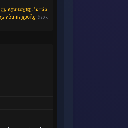
ូអនឡាញ, ហ្គេមអនឡាញ, ជែកផត
, ប្រាក់ចំណេញប្រចាំថ្ងៃ
(196 c