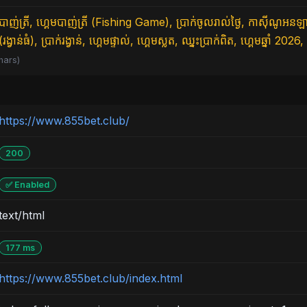
បាញ់ត្រី, ហ្គេមបាញ់ត្រី (Fishing Game), ប្រាក់ចូលរាល់ថ្ងៃ, កាស៊ីណ
(រង្វាន់ធំ), ប្រាក់រង្វាន់, ហ្គេមផ្ទាល់, ហ្គេមស្លត, ឈ្នះប្រាក់ពិត, ហ្គេមឆ្នាំ 2026
hars)
https://www.855bet.club/
200
✅ Enabled
text/html
177 ms
https://www.855bet.club/index.html