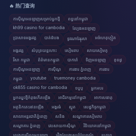
🔥 热门查询
កាស៊ីណូអនឡាញសម្រាប់អ្នកថ្មី
ពន្ធនៅកម្ពុជា
kh99 casino for cambodia
ល្បែងអនឡាញ
ប្រាសាទអង្គរវត្ត
បាត់ដំបង
អច៎ហេតុភ្ញៀត
ទូវណាវែနសា
អង្គរវត្ត
សំបុត្រយន្តហោះ
សៀមរាប
សាយសៀមគ្
វីសា កម្ពុជា
ព័ត៌មានកម្ពុជា
បាការ៉ា
ទិញអនឡាញ
ខុនដូ
កាស៊ីណូអនឡាញ
កាស៊ីណូ
ការងារ ភ្នំពេញ
ការងារ
youtube
truemoney cambodia
កម្ពុជា
ok855 casino for cambodia
១ប្លប្
អ្នកអបរ
អ្នកឈ្នះថ្មីកំពុងកើតឡើង
អាជីវកម្មនៅកម្ពុជា
អាកាសធាតុ
អត្ថនិកតេះរឥនឡើង
អង្គរធំ
ស្លុត
សេដ្ឋកិច្ចកម្ពុជា
សាលាអន្តរជាតិភ្នំពេញ
សនិង
សណ្ឋាគារសៀមរាប
សណ្ឋាគារ ភ្នំពេញ
វេបសាយកាស៊ីណូ
វិនិយោគនៅកម្ពុជា
លេងកាស៊ីណូអនឡាញ
រឿងល្បែងស្នេហ៍ប្រែពណ៌
រូបភាព