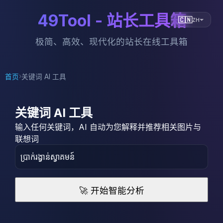
49Tool - 站长工具箱
🇨🇳
ZH
极简、高效、现代化的站长在线工具箱
›
首页
关键词 AI 工具
关键词 AI 工具
输入任何关键词，AI 自动为您解释并推荐相关图片与
联想词
🚀 开始智能分析