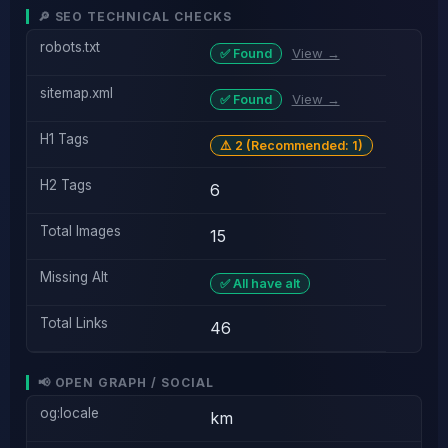
🔎 SEO TECHNICAL CHECKS
robots.txt
View →
✅ Found
sitemap.xml
View →
✅ Found
H1 Tags
⚠️ 2 (Recommended: 1)
H2 Tags
6
Total Images
15
Missing Alt
✅ All have alt
Total Links
46
📢 OPEN GRAPH / SOCIAL
og:locale
km