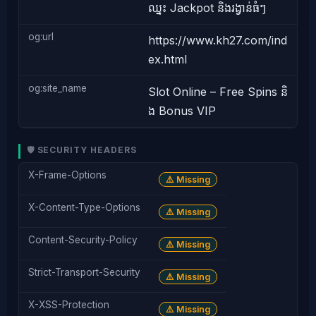
ឈ្នះ Jackpot និងរង្វាន់ធំៗ
og:url
https://www.kh27.com/ind
ex.html
og:site_name
Slot Online – Free Spins និ
ង Bonus VIP
🛡️ SECURITY HEADERS
X-Frame-Options
⚠️ Missing
X-Content-Type-Options
⚠️ Missing
Content-Security-Policy
⚠️ Missing
Strict-Transport-Security
⚠️ Missing
X-XSS-Protection
⚠️ Missing