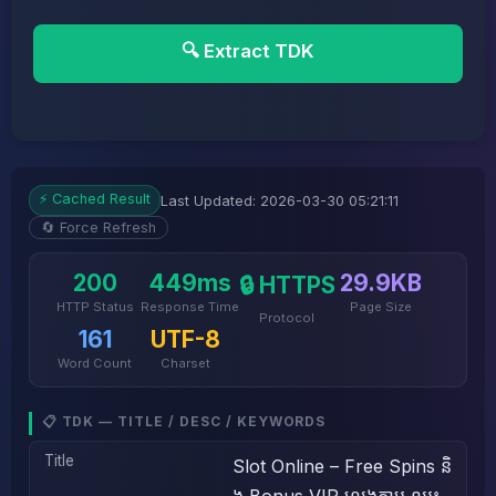
🔍 Extract TDK
⚡ Cached Result
Last Updated: 2026-03-30 05:21:11
🔄 Force Refresh
200
449ms
29.9KB
🔒 HTTPS
HTTP Status
Response Time
Page Size
Protocol
161
UTF-8
Word Count
Charset
📋 TDK — TITLE / DESC / KEYWORDS
Title
Slot Online – Free Spins និ