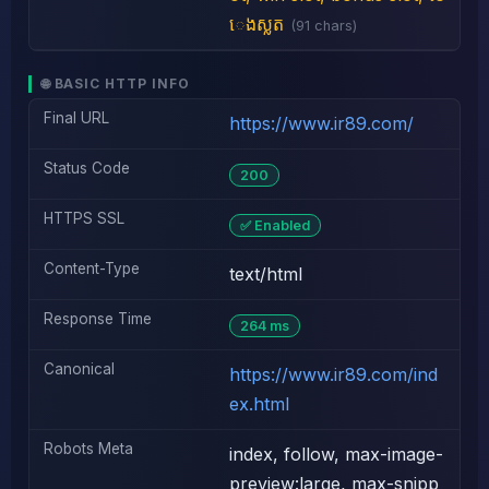
េងស្លត
(91 chars)
🌐 BASIC HTTP INFO
Final URL
https://www.ir89.com/
Status Code
200
HTTPS SSL
✅ Enabled
Content-Type
text/html
Response Time
264 ms
Canonical
https://www.ir89.com/ind
ex.html
Robots Meta
index, follow, max-image-
preview:large, max-snipp