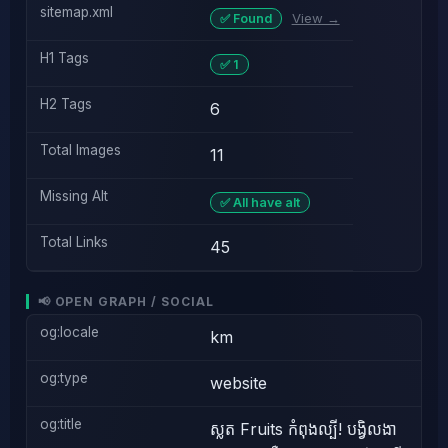
sitemap.xml
View →
✅ Found
H1 Tags
✅ 1
H2 Tags
6
Total Images
11
Missing Alt
✅ All have alt
Total Links
45
📢 OPEN GRAPH / SOCIAL
og:locale
km
og:type
website
og:title
ស្លត Fruits កំពុងល្បី! បង្វិលងា