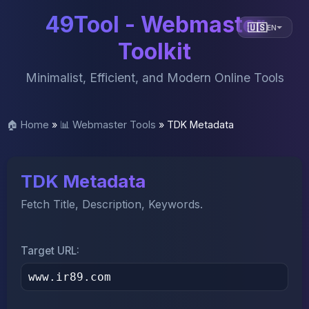
49Tool - Webmaster
🇺🇸
EN
Toolkit
Minimalist, Efficient, and Modern Online Tools
🏠 Home
»
📊 Webmaster Tools
»
TDK Metadata
TDK Metadata
Fetch Title, Description, Keywords.
Target URL: