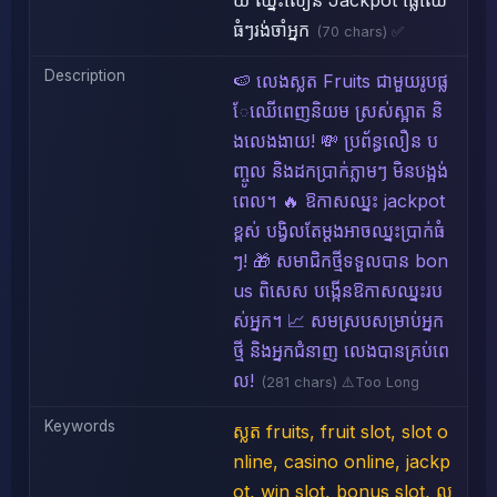
យ ឈ្នះលឿន Jackpot ផ្លែឈើ
ធំៗរង់ចាំអ្នក
(70 chars) ✅
Description
🍉 លេងស្លត Fruits ជាមួយរូបផ្ល
ែឈើពេញនិយម ស្រស់ស្អាត និ
ងលេងងាយ! 💸 ប្រព័ន្ធលឿន ប
ញ្ចូល និងដកប្រាក់ភ្លាមៗ មិនបង្អង់
ពេល។ 🔥 ឱកាសឈ្នះ jackpot
ខ្ពស់ បង្វិលតែម្តងអាចឈ្នះប្រាក់ធំ
ៗ! 🎁 សមាជិកថ្មីទទួលបាន bon
us ពិសេស បង្កើនឱកាសឈ្នះរប
ស់អ្នក។ 📈 សមស្របសម្រាប់អ្នក
ថ្មី និងអ្នកជំនាញ លេងបានគ្រប់ពេ
ល!
(281 chars) ⚠️Too Long
Keywords
ស្លត fruits, fruit slot, slot o
nline, casino online, jackp
ot, win slot, bonus slot, ល