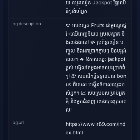
យ ឈ្នះលឿន Jackpot ផ្លែឈើ
ធំៗរង់ចាំអ្នក
og:description
🍉 លេងស្លត Fruits ជាមួយរូបផ្ល
ែឈើពេញនិយម ស្រស់ស្អាត និ
ងលេងងាយ! 💸 ប្រព័ន្ធលឿន ប
ញ្ចូល និងដកប្រាក់ភ្លាមៗ មិនបង្អង់
ពេល។ 🔥 ឱកាសឈ្នះ jackpot
ខ្ពស់ បង្វិលតែម្តងអាចឈ្នះប្រាក់ធំ
ៗ! 🎁 សមាជិកថ្មីទទួលបាន bon
us ពិសេស បង្កើនឱកាសឈ្នះរប
ស់អ្នក។ 📈 សមស្របសម្រាប់អ្នក
ថ្មី និងអ្នកជំនាញ លេងបានគ្រប់ពេ
ល!
og:url
https://www.ir89.com/ind
ex.html