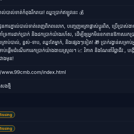
្នាល់បាល់ទាត់កំពុងរីករាយ! ឈ្នះប្រាក់ឥឡូវនេះ 💰
់ជូនការភ្នាល់បាល់ទាត់ពេញពិភពលោក, បញ្ចេញអត្រាផ្លាស់ប្តូរពិត, ប្រើប្រាស
ាំទ្រការដាក់ប្រាក់ និងដកប្រាក់យ៉ាងរហ័ស, ដើម្បីឲ្យអ្នកមិនខកខានឱកាសរ
រាប់បាល់, ខ្ពស់-ទាប, ឈ្នះតែម្នាក់, និងផ្សេងៗទៀត! 🎁 ប្រាក់រង្វាន់សម្រាប់អ្ន
ចាប់ផ្ដើមដំណើរការរកប្រាក់យ៉ាងងាយស្រួល។ 📈 វិភាគ និងណែនាំវិជ្ជាជីវៈ, បង
នជាងមុន!
://www.99cmb.com/index.html
សងថ្មី
Missing
Missing