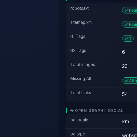
robots.txt
✅ Fou
sitemap.xml
✅ Fou
H1 Tags
✅ 1
H2 Tags
6
Total Images
23
Missing Alt
✅ All 
Total Links
54
📢 OPEN GRAPH / SOCIAL
og:locale
km
og:type
websit