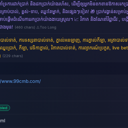
ាំទ្រការដាក់ប្រាក់ និងដកប្រាក់យ៉ាងរហ័ស, ដើម្បីឲ្យអ្នកមិនខកខានឱកាសរ
រាប់បាល់, ខ្ពស់-ទាប, ឈ្នះតែម្នាក់, និងផ្សេងៗទៀត! 🎁 ប្រាក់រង្វាន់សម្រាប់អ្ន
ចាប់ផ្ដើមដំណើរការរកប្រាក់យ៉ាងងាយស្រួល។ 📈 វិភាគ និងណែនាំវិជ្ជាជីវៈ, បង
នជាងមុន!
(460 chars) ⚠️Too Long
ល់បាល់ទាត់, ការទស្សនាបាល់ទាត់, ភ្នាល់អនឡាញ, ការភ្នាល់កីឡា, អត្រាបាល់ទា
ឈ្នះប្រាក់, កីឡា, វេទិកាភ្នាល់, វិភាគបាល់ទាត់, ការព្យាករណ៍ប្រកួត, live 
g
(229 chars)
://www.99cmb.com/
bled
tml