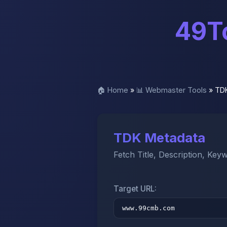
49To
🏠 Home
»
📊 Webmaster Tools
»
TD
TDK Metadata
Fetch Title, Description, Key
Target URL: