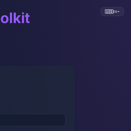
🇺🇸
olkit
EN