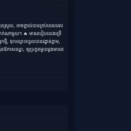
់ងាយស្រួល, អាចភ្នាល់បានគ្រប់ពេលវេល
កប្រាក់ណាមួយ។ 🔥 មានរបៀបលេងច្រើ
កថ្មី, ចុះឈ្មោះទទួលបានរង្វាន់ភ្លាម,
្កើនឱកាសឈ្នះ, ឲ្យប្រកួតមួយម្តងមានត