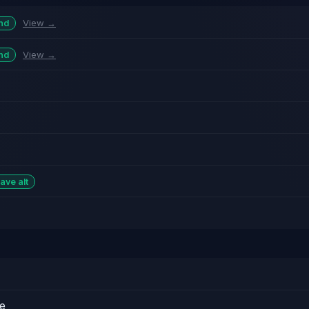
View →
nd
View →
nd
have alt
e