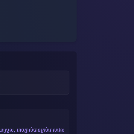
់ងាយស្រួល, អាចភ្នាល់បានគ្រប់ពេលវេល