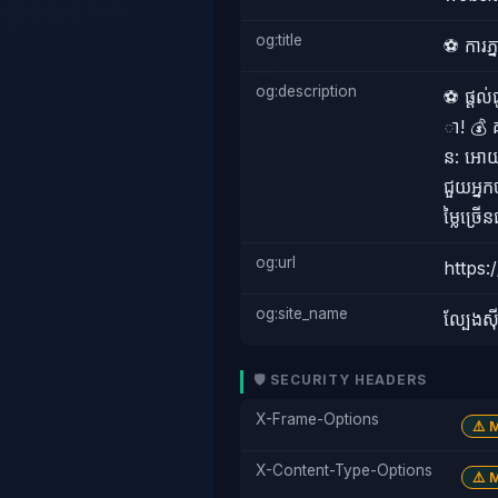
og:title
⚽️ ការភ
og:description
⚽️ ផ្ដល
ា! 💰 គ
ន: អោយគ្
ជួយអ្នក
ម្លៃច្រើ
og:url
https
og:site_name
ល្បែងស៊ី
🛡️ SECURITY HEADERS
X-Frame-Options
⚠️ 
X-Content-Type-Options
⚠️ 