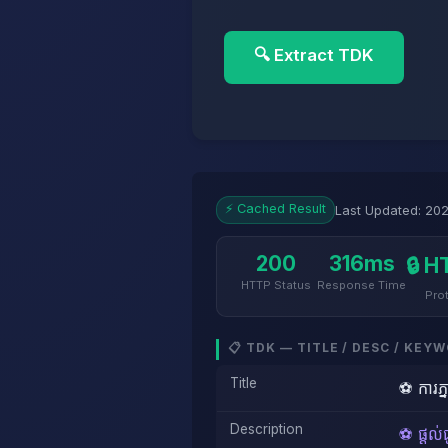
🔍 Extract TDK
⚡ Cached Result
Last Updated: 202
200
316ms
🔒 
HTTP Status
Response Time
Pro
📋 TDK — TITLE / DESC / KEY
Title
⚽️ ការភ
Description
⚽️ ផ្ដល