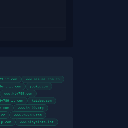
23.it.com
www.misumi.com.cn
8url.it.com
youku.com
www.ktv789.com
dv789.it.com
kaidee.com
y.com
www.kh-99.org
.cc
www.282789.com
ip.com
www.playslots.lat