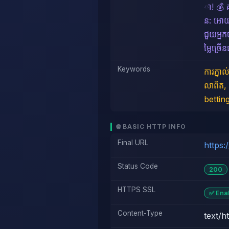
ា! 💰 គ
ន: អោយគ្
ជួយអ្នក
ម្លៃច្រើ
Keywords
ការភ្នា
លាពិត, 
bettin
🌐 BASIC HTTP INFO
Final URL
https
Status Code
200
HTTPS SSL
✅ Ena
Content-Type
text/h