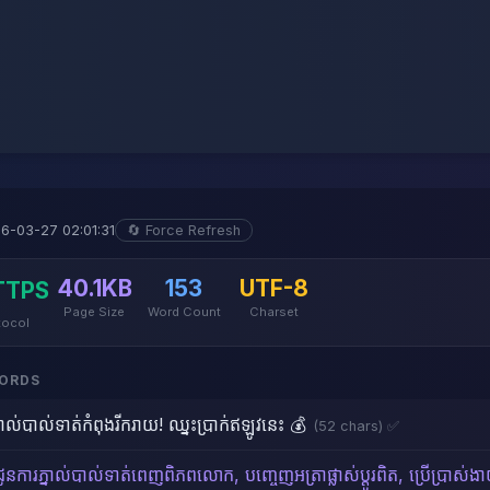
6-03-27 02:01:31
🔄 Force Refresh
40.1KB
153
UTF-8
HTTPS
Page Size
Word Count
Charset
tocol
WORDS
្នាល់បាល់ទាត់កំពុងរីករាយ! ឈ្នះប្រាក់ឥឡូវនេះ 💰
(52 chars) ✅
់ជូនការភ្នាល់បាល់ទាត់ពេញពិភពលោក, បញ្ចេញអត្រាផ្លាស់ប្តូរពិត, ប្រើប្រាស