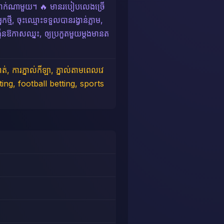
កប្រាក់ណាមួយ។ 🔥 មានរបៀបលេងច្រើ
កថ្មី, ចុះឈ្មោះទទួលបានរង្វាន់ភ្លាម,
្កើនឱកាសឈ្នះ, ឲ្យប្រកួតមួយម្តងមានត
ត់, ការភ្នាល់កីឡា, ភ្នាល់តាមពេលវេ
betting, football betting, sports