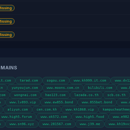
Missing
Missing
Missing
OMAINS
it.com
tarad.com
sogou.com
www.kh999.it.com
www.dv1
cn
yunyoujun.com
www.moons.com.cn
bilibili.com
www.
com
wongnai.com
hao123.com
lazada.co.th
scb.co.th
p
www.lv893.vip
www.ew855.bond
www.855bet.bond
www.
aliyun.com
cen.com.kh
www.kh1868.vip
kampucheathme
www.high5.forum
www.ok572.com
www.high5.food
www.e982
p
www.sn96.xyz
www.281567.com
www.j39.me
www.kh19vv