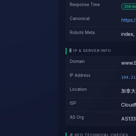
Response Time
316 m
Canonical
https
Robots Meta
index,
🖥️ IP & SERVER INFO
Domain
www.
IP Address
104.21
Location
加拿大
ISP
Cloudf
AS Org
AS1333
🔎 SEO TECHNICAL CHECKS