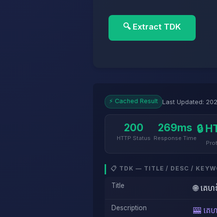
🔍 Extract TDK
⚡ Cached Result
Last Updated: 20
200
269ms
🔒 
HTTP Status
Response Time
Pro
📋 TDK — TITLE / DESC / KEY
Title
🌐 គេហទ
Description
🎰 គេហ