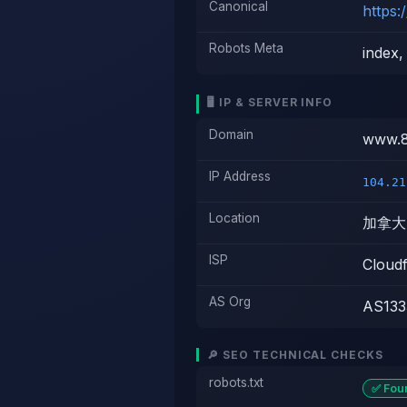
Canonical
https:
Robots Meta
index,
🖥️ IP & SERVER INFO
Domain
www.8
IP Address
104.21
Location
加拿大
ISP
Cloudf
AS Org
AS1333
🔎 SEO TECHNICAL CHECKS
robots.txt
✅ Fou