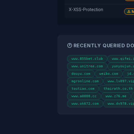
X-XSS-Protection
⚠️ 
🕐 RECENTLY QUERIED D
www.855bet.club
www.qifei.
www.unitree.com
yunyoujun.
douyu.com
weibo.com
jd.
mgronline.com
www.lv897.vi
toutiao.com
thairath.co.th
www.a0008.cc
www.z76.me
www.ok672.com
www.dv978.vi