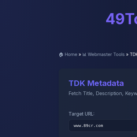
49To
🏠 Home
»
📊 Webmaster Tools
»
TD
TDK Metadata
Fetch Title, Description, Key
Target URL: