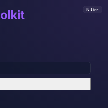
🇺🇸
olkit
EN