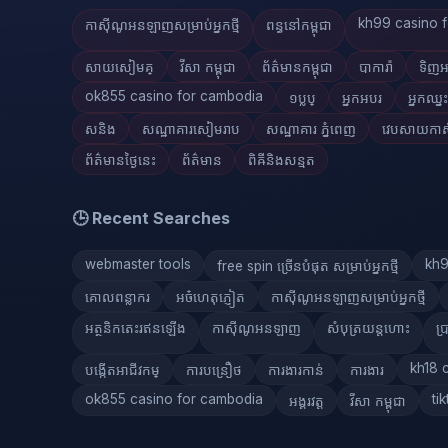
kh99 casino 
កាស៊ីណូអនឡាញសម្រាប់អ្នកថ្មី
ពន្ធនៅកម្ពុជា
សាយសៀមគ្
វីសា កម្ពុជា
ព័ត៌មានកម្ពុជា
បាការ៉ា
ទិញ
ok855 casino for cambodia
១ប្លប្
អ្នកអបរ
អ្នកឈ្ន
សនិង
សណ្ឋាគារសៀមរាប
សណ្ឋាគារ ភ្នំពេញ
វេបសាយកាស
ព័ត៌មានថ្ងៃនេះ
ព័ត៌មាន
ពិឝីនិងសន្មត
🕒 Recent Searches
webmaster tools
kh9
free spin ច្រើនបំផុត សម្រាប់អ្នកថ្មី
គោលពន្លាករ
អច៎ហេតុភ្ញៀត
កាស៊ីណូអនឡាញសម្រាប់អ្នកថ្មី
អត្ថនិកតេះរឥនឡើង
កាស៊ីណូអនឡាញ
សំបុត្រយន្តហោះ
ប្
kh18 
បង្កើតអាជីវកម្
ការបន្រឿថ
ការងារកាន់
ការងារ
ok855 casino for cambodia
ti
អង្គរវត្ត
វីសា កម្ពុជា