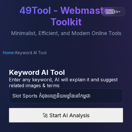
49Tool - Webmaster
🇺🇸
EN
Toolkit
Minimalist, Efficient, and Modern Online Tools
Home
›
Keyword AI Tool
Keyword AI Tool
Enter any keyword, AI will explain it and suggest
related images & terms
🚀 Start AI Analysis