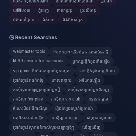
លេងកាស៊ីណូអនឡាញ
រឿងល្បែងស្នេហ៍ប្រែពណ៌
រូបភាព
យ៟ម០៣
ភ្នំពេញ
ភាសាទូវនូ
ព្រះសីហនុ
ព័ត៌មានថ្ងៃនេះ
ព័ត៌មាន
ពិឝីនិងសន្មត
🕒 Recent Searches
webmaster tools
free spin ច្រើនបំផុត សម្រាប់អ្នកថ្មី
kh99 casino for cambodia
អ្នកឈ្នះថ្មីកំពុងកើតឡើង
vip game មិនមែនសម្រាប់អ្នកធម្មតា
slot ថ្មីកំពុងពេញនិយម
ប្រាក់រង្វាន់ឥតគិតថ្លៃ
គោលពន្លាករ
អច៎ហេតុភ្ញៀត
កាស៊ីណូអនឡាញសម្រាប់អ្នកថ្មី
កាស៊ីណូសម្រាប់អ្នកជំនាញ
កាស៊ីណូ fair play
កាស៊ីណូ vip club
ពន្ធនៅកម្ពុជា
ចំណេះដឹងអំពីកាស៊ីណូ
រឿងល្បែងស្នេហ៍ប្រែពណ៌
អត្ថនិកតេះរឥនឡើង
កាស៊ីណូអនឡាញ
សំបុត្រយន្តហោះ
ប្រាក់រង្វាន់ស្វាគមន៍កាស៊ីណូអនឡាញថ្មីៗ
ឃើញឃើញ