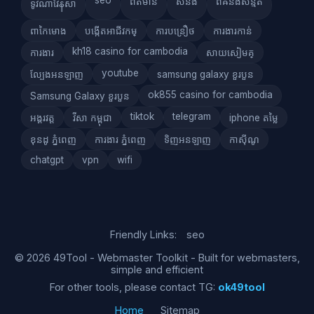
seo
ព័ត៌មាន
សនិង
ពិឝីនិងសន្មត
ទូវណាវែနសា
ពាកៃមោង
បង្កើតអាជីវកម្
ការបន្រឿថ
ការងារកាន់
kh18 casino for cambodia
ការងារ
សាយសៀមគ្
youtube
ល្បែងអនឡាញ
samsung galaxy ខួរបួន
ok855 casino for cambodia
Samsung Galaxy ខួរបួន
tiktok
telegram
អង្គរវត្ត
វីសា កម្ពុជា
iphone តម្លៃ
ខុនដូ ភ្នំពេញ
ការងារ ភ្នំពេញ
ទិញអនឡាញ
កាស៊ីណូ
chatgpt
vpn
wifi
Friendly Links:
seo
© 2026 49Tool - Webmaster Toolkit - Built for webmasters,
simple and efficient
For other tools, please contact TG:
ok49tool
Home
Sitemap