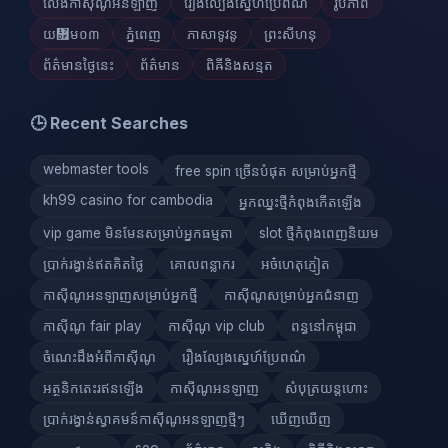
លេងកាស៊ីណូអនឡាញ
រឿងល្បែងស្នេហ៍ប្រែពណ៌
រូបភាព
យ៟ម០៣
ភ្នំពេញ
ភាសាទូវនូ
ព្រះសីហនុ
ព័ត៌មានថ្ងៃនេះ
ព័ត៌មាន
ពិឝីនិងសន្មត
🕒 Recent Searches
webmaster tools
free spin ច្រើនបំផុត សម្រាប់អ្នកថ្មី
kh99 casino for cambodia
អ្នកឈ្នះថ្មីកំពុងកើតឡើង
vip game មិនមែនសម្រាប់អ្នកធម្មតា
slot ថ្មីកំពុងពេញនិយម
ប្រាក់រង្វាន់ឥតគិតថ្លៃ
គោលពន្លាករ
អច៎ហេតុភ្ញៀត
កាស៊ីណូអនឡាញសម្រាប់អ្នកថ្មី
កាស៊ីណូសម្រាប់អ្នកជំនាញ
កាស៊ីណូ fair play
កាស៊ីណូ vip club
ពន្ធនៅកម្ពុជា
ចំណេះដឹងអំពីកាស៊ីណូ
រឿងល្បែងស្នេហ៍ប្រែពណ៌
អត្ថនិកតេះរឥនឡើង
កាស៊ីណូអនឡាញ
សំបុត្រយន្តហោះ
ប្រាក់រង្វាន់ស្វាគមន៍កាស៊ីណូអនឡាញថ្មីៗ
ឃើញឃើញ