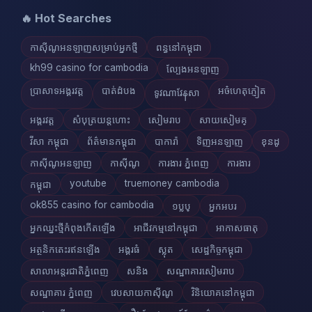
🔥 Hot Searches
កាស៊ីណូអនឡាញសម្រាប់អ្នកថ្មី
ពន្ធនៅកម្ពុជា
kh99 casino for cambodia
ល្បែងអនឡាញ
ប្រាសាទអង្គរវត្ត
បាត់ដំបង
អច៎ហេតុភ្ញៀត
ទូវណាវែနសា
អង្គរវត្ត
សំបុត្រយន្តហោះ
សៀមរាប
សាយសៀមគ្
វីសា កម្ពុជា
ព័ត៌មានកម្ពុជា
បាការ៉ា
ទិញអនឡាញ
ខុនដូ
កាស៊ីណូអនឡាញ
កាស៊ីណូ
ការងារ ភ្នំពេញ
ការងារ
youtube
truemoney cambodia
កម្ពុជា
ok855 casino for cambodia
១ប្លប្
អ្នកអបរ
អ្នកឈ្នះថ្មីកំពុងកើតឡើង
អាជីវកម្មនៅកម្ពុជា
អាកាសធាតុ
អត្ថនិកតេះរឥនឡើង
អង្គរធំ
ស្លុត
សេដ្ឋកិច្ចកម្ពុជា
សាលាអន្តរជាតិភ្នំពេញ
សនិង
សណ្ឋាគារសៀមរាប
សណ្ឋាគារ ភ្នំពេញ
វេបសាយកាស៊ីណូ
វិនិយោគនៅកម្ពុជា