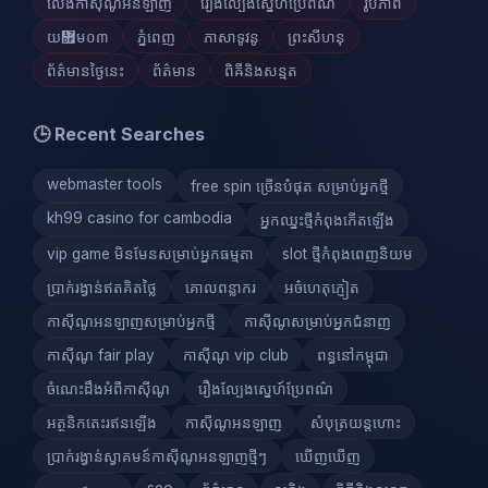
លេងកាស៊ីណូអនឡាញ
រឿងល្បែងស្នេហ៍ប្រែពណ៌
រូបភាព
យ៟ម០៣
ភ្នំពេញ
ភាសាទូវនូ
ព្រះសីហនុ
ព័ត៌មានថ្ងៃនេះ
ព័ត៌មាន
ពិឝីនិងសន្មត
🕒 Recent Searches
webmaster tools
free spin ច្រើនបំផុត សម្រាប់អ្នកថ្មី
kh99 casino for cambodia
អ្នកឈ្នះថ្មីកំពុងកើតឡើង
vip game មិនមែនសម្រាប់អ្នកធម្មតា
slot ថ្មីកំពុងពេញនិយម
ប្រាក់រង្វាន់ឥតគិតថ្លៃ
គោលពន្លាករ
អច៎ហេតុភ្ញៀត
កាស៊ីណូអនឡាញសម្រាប់អ្នកថ្មី
កាស៊ីណូសម្រាប់អ្នកជំនាញ
កាស៊ីណូ fair play
កាស៊ីណូ vip club
ពន្ធនៅកម្ពុជា
ចំណេះដឹងអំពីកាស៊ីណូ
រឿងល្បែងស្នេហ៍ប្រែពណ៌
អត្ថនិកតេះរឥនឡើង
កាស៊ីណូអនឡាញ
សំបុត្រយន្តហោះ
ប្រាក់រង្វាន់ស្វាគមន៍កាស៊ីណូអនឡាញថ្មីៗ
ឃើញឃើញ