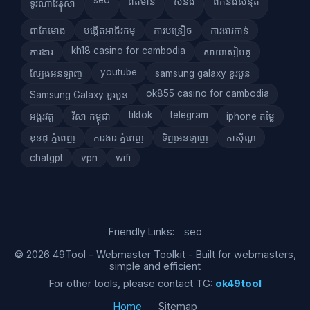
seo
ព័ត៌មាន
សនិង
ពិឝីនិងសន្មត
ទូវណាវែနសា
ពាកៃមោង
បង្កើតអាជីវកម្
ការបន្រឿថ
ការងារកាន់
kh18 casino for cambodia
ការងារ
សាយសៀមគ្
youtube
ល្បែងអនឡាញ
samsung galaxy ខួរបួន
ok855 casino for cambodia
Samsung Galaxy ខួរបួន
tiktok
telegram
អង្គរវត្ត
វីសា កម្ពុជា
iphone តម្លៃ
ខុនដូ ភ្នំពេញ
ការងារ ភ្នំពេញ
ទិញអនឡាញ
កាស៊ីណូ
chatgpt
vpn
wifi
Friendly Links:
seo
© 2026 49Tool - Webmaster Toolkit - Built for webmasters,
simple and efficient
For other tools, please contact TG:
ok49tool
Home
Sitemap