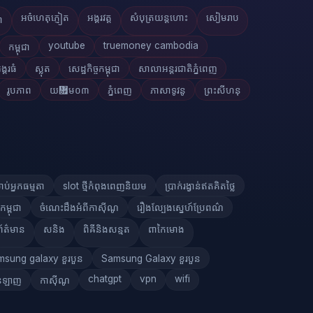
អច៎ហេតុភ្ញៀត
អង្គរវត្ត
សំបុត្រយន្តហោះ
សៀមរាប
ា
youtube
truemoney cambodia
កម្ពុជា
ង្គរធំ
ស្លុត
សេដ្ឋកិច្ចកម្ពុជា
សាលាអន្តរជាតិភ្នំពេញ
រូបភាព
យ៟ម០៣
ភ្នំពេញ
ភាសាទូវនូ
ព្រះសីហនុ
់អ្នកធម្មតា
slot ថ្មីកំពុងពេញនិយម
ប្រាក់រង្វាន់ឥតគិតថ្លៃ
កម្ពុជា
ចំណេះដឹងអំពីកាស៊ីណូ
រឿងល្បែងស្នេហ៍ប្រែពណ៌
ព័ត៌មាន
សនិង
ពិឝីនិងសន្មត
ពាកៃមោង
msung galaxy ខួរបួន
Samsung Galaxy ខួរបួន
chatgpt
vpn
wifi
នឡាញ
កាស៊ីណូ