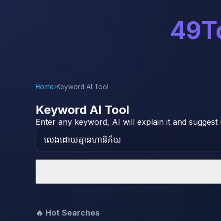
49To
Home
›
Keyword AI Tool
Keyword AI Tool
Enter any keyword, AI will explain it and suggest
🔥 Hot Searches