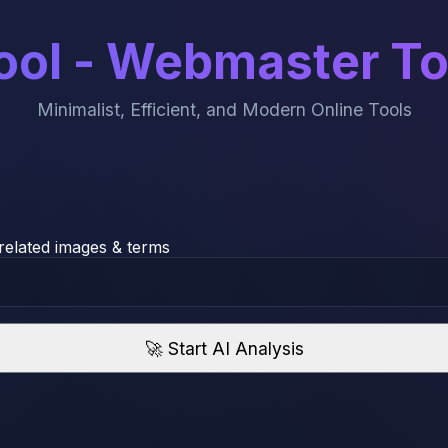
ol - Webmaster To
Minimalist, Efficient, and Modern Online Tools
 related images & terms
🚀 Start AI Analysis