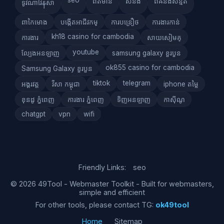
seo
ព័ត៌មាន
សនិង
ពិឝីនិងសន្មត
ទូវណាវែနសា
ពាកៃមោង
បង្កើតអាជីវកម្
ការបន្រឿថ
ការងារកាន់
kh18 casino for cambodia
ការងារ
សាយសៀមគ្
youtube
ល្បែងអនឡាញ
samsung galaxy ខួរបួន
ok855 casino for cambodia
Samsung Galaxy ខួរបួន
tiktok
telegram
អង្គរវត្ត
វីសា កម្ពុជា
iphone តម្លៃ
ខុនដូ ភ្នំពេញ
ការងារ ភ្នំពេញ
ទិញអនឡាញ
កាស៊ីណូ
chatgpt
vpn
wifi
Friendly Links:
seo
© 2026 49Tool - Webmaster Toolkit - Built for webmasters,
simple and efficient
For other tools, please contact TG:
ok49tool
Home
Sitemap