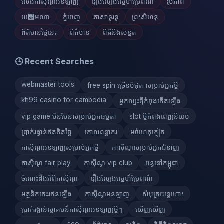
លេងកាស៊ីណូអនឡាញ
រឿងល្បែងស្នេហ៍ប្រែពណ៌
រូបភាព
យ៟ម០៣
ភ្នំពេញ
ភាសាទូវនូ
ព្រះសីហនុ
ព័ត៌មានថ្ងៃនេះ
ព័ត៌មាន
ពិឝីនិងសន្មត
🕒 Recent Searches
webmaster tools
free spin ច្រើនបំផុត សម្រាប់អ្នកថ្មី
kh99 casino for cambodia
អ្នកឈ្នះថ្មីកំពុងកើតឡើង
vip game មិនមែនសម្រាប់អ្នកធម្មតា
slot ថ្មីកំពុងពេញនិយម
ប្រាក់រង្វាន់ឥតគិតថ្លៃ
គោលពន្លាករ
អច៎ហេតុភ្ញៀត
កាស៊ីណូអនឡាញសម្រាប់អ្នកថ្មី
កាស៊ីណូសម្រាប់អ្នកជំនាញ
កាស៊ីណូ fair play
កាស៊ីណូ vip club
ពន្ធនៅកម្ពុជា
ចំណេះដឹងអំពីកាស៊ីណូ
រឿងល្បែងស្នេហ៍ប្រែពណ៌
អត្ថនិកតេះរឥនឡើង
កាស៊ីណូអនឡាញ
សំបុត្រយន្តហោះ
ប្រាក់រង្វាន់ស្វាគមន៍កាស៊ីណូអនឡាញថ្មីៗ
ឃើញឃើញ