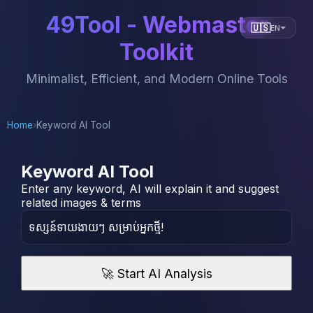
49Tool - Webmaster
🇺🇸
EN
Toolkit
Minimalist, Efficient, and Modern Online Tools
Home
›
Keyword AI Tool
Keyword AI Tool
Enter any keyword, AI will explain it and suggest
related images & terms
🚀 Start AI Analysis