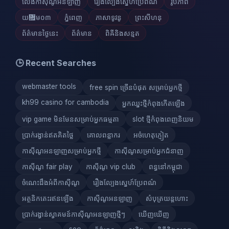
លេងកាស៊ីណូអនឡាញ
រឿងល្បែងស្នេហ៍ប្រែពណ៌
រូបភាព
យ៟ម០៣
ភ្នំពេញ
ភាសាទូវនូ
ព្រះសីហនុ
ព័ត៌មានថ្ងៃនេះ
ព័ត៌មាន
ពិឝីនិងសន្មត
🕒 Recent Searches
webmaster tools
free spin ច្រើនបំផុត សម្រាប់អ្នកថ្មី
kh99 casino for cambodia
អ្នកឈ្នះថ្មីកំពុងកើតឡើង
vip game មិនមែនសម្រាប់អ្នកធម្មតា
slot ថ្មីកំពុងពេញនិយម
ប្រាក់រង្វាន់ឥតគិតថ្លៃ
គោលពន្លាករ
អច៎ហេតុភ្ញៀត
កាស៊ីណូអនឡាញសម្រាប់អ្នកថ្មី
កាស៊ីណូសម្រាប់អ្នកជំនាញ
កាស៊ីណូ fair play
កាស៊ីណូ vip club
ពន្ធនៅកម្ពុជា
ចំណេះដឹងអំពីកាស៊ីណូ
រឿងល្បែងស្នេហ៍ប្រែពណ៌
អត្ថនិកតេះរឥនឡើង
កាស៊ីណូអនឡាញ
សំបុត្រយន្តហោះ
ប្រាក់រង្វាន់ស្វាគមន៍កាស៊ីណូអនឡាញថ្មីៗ
ឃើញឃើញ