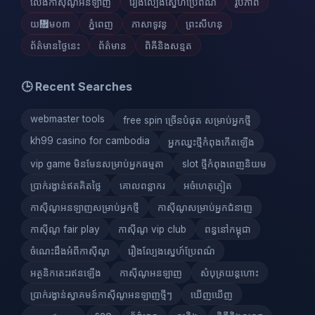
លេងកាស៊ីណូអនឡាញ
រឿងល្បែងស្នេហ៍ប្រែពណ៌
រូបភាព
យ៟ម០៣
ភ្នំពេញ
ភាសាទូវនូ
ព្រះសីហនុ
ព័ត៌មានថ្ងៃនេះ
ព័ត៌មាន
ពិឝីនិងសន្មត
🕒 Recent Searches
webmaster tools
free spin ច្រើនបំផុត សម្រាប់អ្នកថ្មី
kh99 casino for cambodia
អ្នកឈ្នះថ្មីកំពុងកើតឡើង
vip game មិនមែនសម្រាប់អ្នកធម្មតា
slot ថ្មីកំពុងពេញនិយម
ប្រាក់រង្វាន់ឥតគិតថ្លៃ
គោលពន្លាករ
អច៎ហេតុភ្ញៀត
កាស៊ីណូអនឡាញសម្រាប់អ្នកថ្មី
កាស៊ីណូសម្រាប់អ្នកជំនាញ
កាស៊ីណូ fair play
កាស៊ីណូ vip club
ពន្ធនៅកម្ពុជា
ចំណេះដឹងអំពីកាស៊ីណូ
រឿងល្បែងស្នេហ៍ប្រែពណ៌
អត្ថនិកតេះរឥនឡើង
កាស៊ីណូអនឡាញ
សំបុត្រយន្តហោះ
ប្រាក់រង្វាន់ស្វាគមន៍កាស៊ីណូអនឡាញថ្មីៗ
ឃើញឃើញ