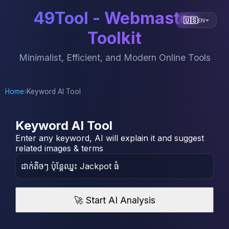
49Tool - Webmaster
🇺🇸
EN
Toolkit
Minimalist, Efficient, and Modern Online Tools
Home
›
Keyword AI Tool
Keyword AI Tool
Enter any keyword, AI will explain it and suggest
related images & terms
🚀 Start AI Analysis