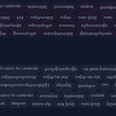
for cambodia
ល្បែងអនឡាញ
ប្រាសាទអង្គរវត្ត
បាត់ដំបង
ទូវណាវែနស
អនឡាញ
ខុនដូ
កាស៊ីណូអនឡាញ
កាស៊ីណូ
ការងារ ភ្នំពេញ
ការងារ
ះថ្មីកំពុងកើតឡើង
អាជីវកម្មនៅកម្ពុជា
អាកាសធាតុ
អត្ថនិកតេះរឥនឡើង
អ
៊ីណូ
វិនិយោគនៅកម្ពុជា
លេងកាស៊ីណូអនឡាញ
រឿងល្បែងស្នេហ៍ប្រែពណ៌
9 casino for cambodia
អ្នកឈ្នះថ្មីកំពុងកើតឡើង
vip game មិនមែនសម្រាប
កាស៊ីណូសម្រាប់អ្នកជំនាញ
កាស៊ីណូ fair play
កាស៊ីណូ vip club
ពន្ធនៅ
seo
រាក់រង្វាន់ស្វាគមន៍កាស៊ីណូអនឡាញថ្មីៗ
ឃើញឃើញ
ទូវណាវែနសា
casino for cambodia
youtube
សាយសៀមគ្
ល្បែងអនឡាញ
sa
ktok
telegram
iphone តម្លៃ
ខុនដូ ភ្នំពេញ
ការងារ ភ្នំពេញ
ទិញអ