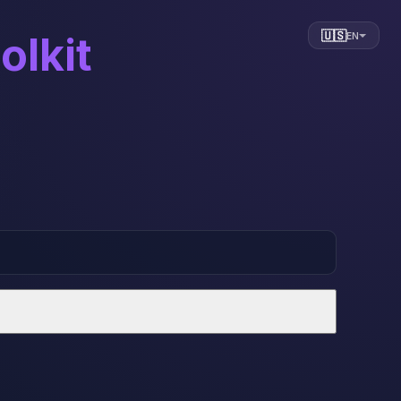
🇺🇸
olkit
EN