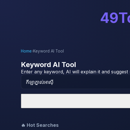
49To
Home
›
Keyword AI Tool
Keyword AI Tool
Enter any keyword, AI will explain it and suggest
🔥 Hot Searches