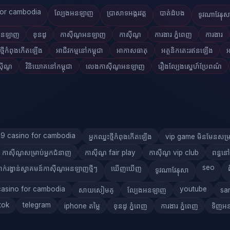
for cambodia
ល្បែងអនឡាញ
ប្រាសាទអង្គរវត្ត
បាត់ដំបង
ទូវណាវែနស
អនឡាញ
ខុនដូ
កាស៊ីណូអនឡាញ
កាស៊ីណូ
ការងារ ភ្នំពេញ
ការងារ
ះថ្មីកំពុងកើតឡើង
អាជីវកម្មនៅកម្ពុជា
អាកាសធាតុ
អត្ថនិកតេះរឥនឡើង
អ
៊ីណូ
វិនិយោគនៅកម្ពុជា
លេងកាស៊ីណូអនឡាញ
រឿងល្បែងស្នេហ៍ប្រែពណ៌
9 casino for cambodia
អ្នកឈ្នះថ្មីកំពុងកើតឡើង
vip game មិនមែនសម្រាប
កាស៊ីណូសម្រាប់អ្នកជំនាញ
កាស៊ីណូ fair play
កាស៊ីណូ vip club
ពន្ធនៅ
seo
រាក់រង្វាន់ស្វាគមន៍កាស៊ីណូអនឡាញថ្មីៗ
ឃើញឃើញ
ទូវណាវែနសា
casino for cambodia
youtube
សាយសៀមគ្
ល្បែងអនឡាញ
sa
ktok
telegram
iphone តម្លៃ
ខុនដូ ភ្នំពេញ
ការងារ ភ្នំពេញ
ទិញអ