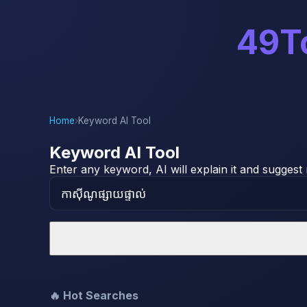
49To
Home
›
Keyword AI Tool
Keyword AI Tool
Enter any keyword, AI will explain it and suggest
🔥 Hot Searches