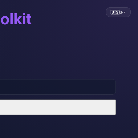
🇺🇸
olkit
EN